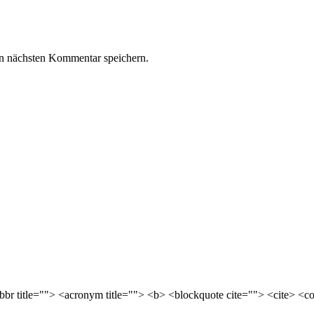
n nächsten Kommentar speichern.
abbr title=""> <acronym title=""> <b> <blockquote cite=""> <cite> <