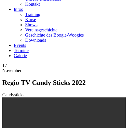
Kontakt
Infos
Training
Kurse
Shows
Vereinsgeschichte
Geschichte des Boogie-Woogies
Downloads
Events
Termine
Galerie
17
November
Regio TV Candy Sticks 2022
Candysticks