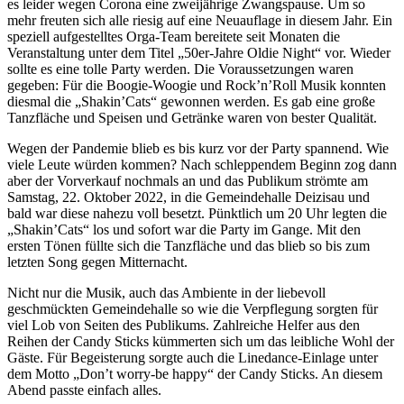
es leider wegen Corona eine zweijährige Zwangspause. Um so
mehr freuten sich alle riesig auf eine Neuauflage in diesem Jahr. Ein
speziell aufgestelltes Orga-Team bereitete seit Monaten die
Veranstaltung unter dem Titel „50er-Jahre Oldie Night“ vor. Wieder
sollte es eine tolle Party werden. Die Voraussetzungen waren
gegeben: Für die Boogie-Woogie und Rock’n’Roll Musik konnten
diesmal die „Shakin’Cats“ gewonnen werden. Es gab eine große
Tanzfläche und Speisen und Getränke waren von bester Qualität.
Wegen der Pandemie blieb es bis kurz vor der Party spannend. Wie
viele Leute würden kommen? Nach schleppendem Beginn zog dann
aber der Vorverkauf nochmals an und das Publikum strömte am
Samstag, 22. Oktober 2022, in die Gemeindehalle Deizisau und
bald war diese nahezu voll besetzt. Pünktlich um 20 Uhr legten die
„Shakin’Cats“ los und sofort war die Party im Gange. Mit den
ersten Tönen füllte sich die Tanzfläche und das blieb so bis zum
letzten Song gegen Mitternacht.
Nicht nur die Musik, auch das Ambiente in der liebevoll
geschmückten Gemeindehalle so wie die Verpflegung sorgten für
viel Lob von Seiten des Publikums. Zahlreiche Helfer aus den
Reihen der Candy Sticks kümmerten sich um das leibliche Wohl der
Gäste. Für Begeisterung sorgte auch die Linedance-Einlage unter
dem Motto „Don’t worry-be happy“ der Candy Sticks. An diesem
Abend passte einfach alles.