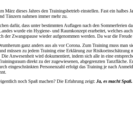
 März dieses Jahres den Trainingsbetrieb einstellen. Fast ein halbes J
und Tänzern nahmen immer mehr zu.
ichen dafür, dass unter bestimmten Auflagen nach den Sommerferien das
andes wurde ein Hygiene- und Raumkonzept erarbeitet, welches auch
ach der Zwangspause wieder aufgenommen werden. Da war die Freude n
s Drumherum ganz anders aus als vor Corona. Zum Training muss man s
und müssen zu jedem Training eine Erklärung zur Risikoeinschätzung m
 Die Anwesenheit wird dokumentiert, indem sich alle in eine entsprech
 Trainingsraum direkt zu der zugewiesenen, abgegrenzten Tanzfläche. 
h eingeschränkten Personenzahl erfolgt das Training je nach Anmeldu
nnt.
eigentlich noch Spaß machen? Die Erfahrung zeigt:
Ja, es macht Spaß