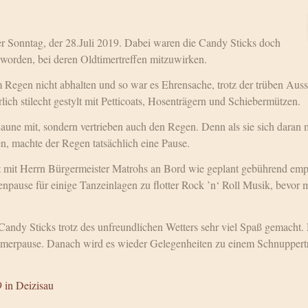
Sonntag, der 28.Juli 2019. Dabei waren die Candy Sticks doch
worden, bei deren Oldtimertreffen mitzuwirken.
m Regen nicht abhalten und so war es Ehrensache, trotz der trüben Aus
lich stilecht gestylt mit Petticoats, Hosenträgern und Schiebermützen.
Laune mit, sondern vertrieben auch den Regen. Denn als sie sich daran
n, machte der Regen tatsächlich eine Pause.
t mit Herrn Bürgermeister Matrohs an Bord wie geplant gebührend em
enpause für einige Tanzeinlagen zu flotter Rock ’n‘ Roll Musik, bevo
andy Sticks trotz des unfreundlichen Wetters sehr viel Spaß gemacht. 
mmerpause. Danach wird es wieder Gelegenheiten zu einem Schnuppertr
 in Deizisau